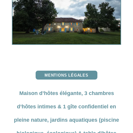
MENTIONS LÉGALES
Maison d’hôtes élégante, 3 chambres
d’hôtes intimes & 1 gîte confidentiel en
pleine nature, jardins aquatiques (
piscine