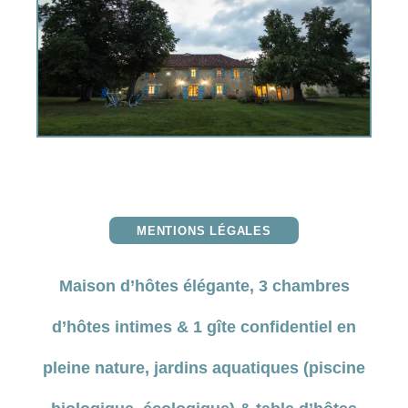
MENTIONS LÉGALES
Maison d’hôtes élégante, 3 chambres
d’hôtes intimes & 1 gîte confidentiel en
pleine nature, jardins aquatiques (
piscine